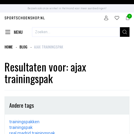
Bezoek ook onze winkel in Helmond voor meer aanbiedingen!
0
MENU
HOME
BLOG
AJAX TRAININGSPAK
Resultaten voor: ajax
trainingspak
Andere tags
trainingspakken
trainingspak
real madrid trainingspak